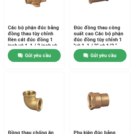
Tham quan nhà máy
Các bộ phận đúc bằng
Đúc đồng thau công
đồng thau tùy chỉnh
suất cao Các bộ phận
Kiểm soát chất lượng
Rèn cát đúc đồng 1
đúc đồng tùy chỉnh 1
inch và 1-1 / 2 inch và
"và 1-1 / 2" và 1/2 "
1/2 inch
Liên hệ chúng tôi
Gửi yêu cầu
Gửi yêu cầu
Tin tức
Yêu cầu báo giá
Đồng thau đúc
Đồng hồ đo nước
Đồng thau chống ăn
Phụ kiện đúc bằng