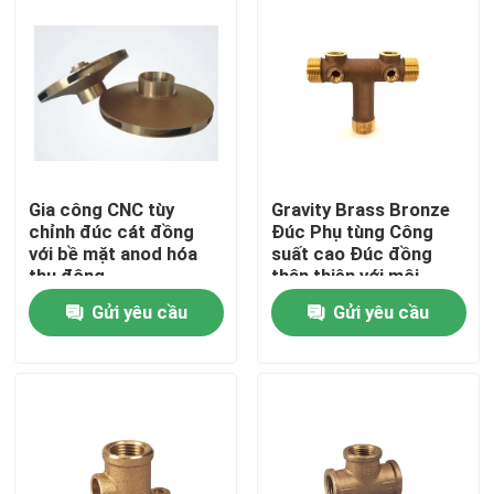
Gia công CNC tùy
Gravity Brass Bronze
chỉnh đúc cát đồng
Đúc Phụ tùng Công
với bề mặt anod hóa
suất cao Đúc đồng
thụ động
thân thiện với môi
Gửi yêu cầu
Gửi yêu cầu
Trang Chủ
Các sản phẩm
Về chúng tôi