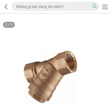
2
/
3