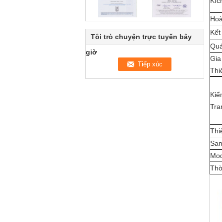
Kíc
Hoà
Kết
Tôi trò chuyện trực tuyến bây
Quá
giờ
Gia
Thiế
Kiể
Tra
Thi
Sam
Mo
Thờ