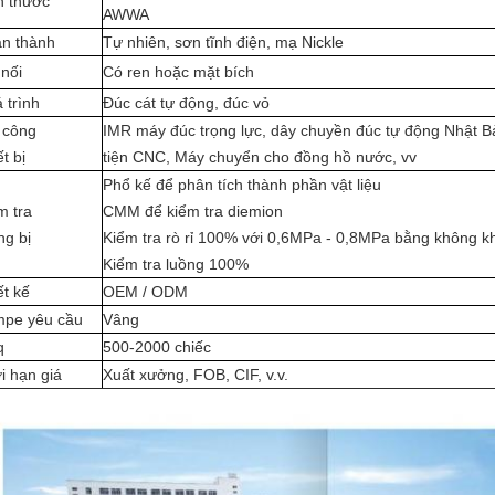
h thước
AWWA
n thành
Tự nhiên, sơn tĩnh điện, mạ Nickle
 nối
Có ren hoặc mặt bích
 trình
Đúc cát tự động, đúc vỏ
 công
IMR máy đúc trọng lực, dây chuyền đúc tự động Nhật 
t bị
tiện CNC, Máy chuyển cho đồng hồ nước, vv
Phổ kế để phân tích thành phần vật liệu
m tra
CMM để kiểm tra diemion
ng bị
Kiểm tra rò rỉ 100% với 0,6MPa - 0,8MPa bằng không kh
Kiểm tra luồng 100%
ết kế
OEM / ODM
pe yêu cầu
Vâng
q
500-2000 chiếc
i hạn giá
Xuất xưởng, FOB, CIF, v.v.