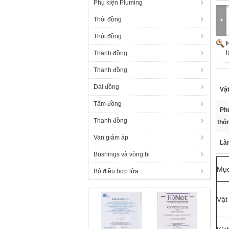
Phụ kiện Pluming
Thỏi đồng
Thỏi đồng
H
Thanh đồng
Thanh đồng
Dải đồng
Vật
Tấm đồng
Ph
Thanh đồng
thô
Van giảm áp
Làm
Bushings và vòng bi
Mụ
Bộ điều hợp lửa
Vật